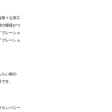
は様々な加工
磨の模様がつ
イブレーショ
イブレーショ
もらい錆の
要です。
ワカンパニー