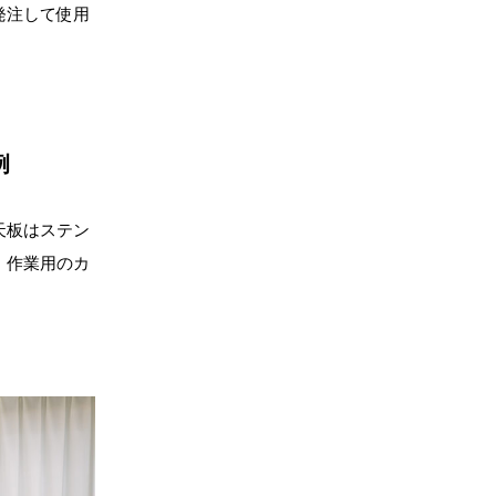
発注して使用
例
天板はステン
。作業用のカ