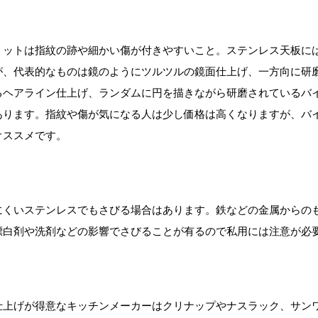
リットは指紋の跡や細かい傷が付きやすいこと。ステンレス天板に
が、代表的なものは鏡のようにツルツルの鏡面仕上げ、一方向に研
るヘアライン仕上げ、ランダムに円を描きながら研磨されているバ
あります。指紋や傷が気になる人は少し価格は高くなりますが、バ
オススメです。
にくいステンレスでもさびる場合はあります。鉄などの金属からの
漂白剤や洗剤などの影響でさびることが有るので私用には注意が必
仕上げが得意なキッチンメーカーはクリナップやナスラック、サン