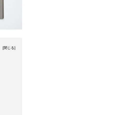
[
閉じる
]