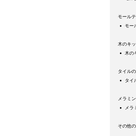
モールテ
モー
木のキッ
木の
タイルの
タイ
メラミン
メラ
その他の