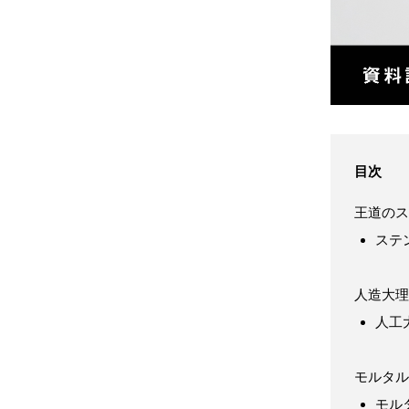
目次
王道のス
ステ
人造大理
人工
モルタル
モル