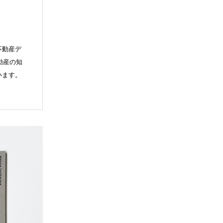
不動産デ
動産の知
います。