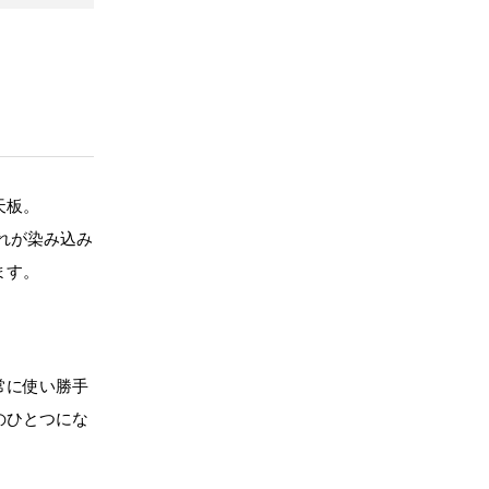
天板。
汚れが染み込み
ます。
常に使い勝手
のひとつにな