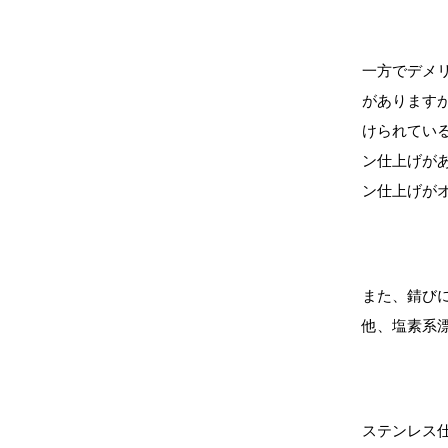
一方でデメ
があります
けられてい
ン仕上げが
ン仕上げが
また、錆び
他、塩素系
ステンレス