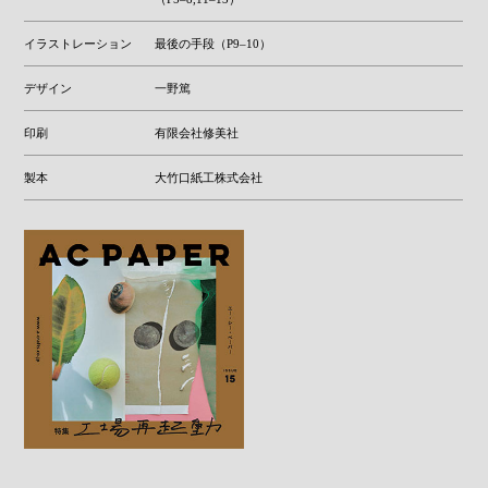
イラストレーション
最後の手段（P9–10）
デザイン
一野篤
印刷
有限会社修美社
製本
大竹口紙工株式会社