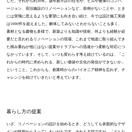
した。それから約30年。築年数不詳の住宅や、ビルや倉庫のコンバ
ージョン、宿泊施設のリノベーションなど…前例がないことや、とき
には突飛に思えるような要望にも向き合い続け、今では設計施工実績
は1000件を超えました。解体してみないとわからないことも多く、
素材となる建物も多様で、新築よりも知識や技術、何よりも経験が必
要だと言われるリノベーションの現場。これまで地道に取り組んでき
た積み重ねが他にはない提案やトラブルへの迅速かつ柔軟な対応につ
ながっています。そして、いつも変わらず考え続けているのは、「こ
れからの時代に求められる、新しい価値や文化の発信ができないか」
ということ。これからも、創業時からのパイオニア精神を忘れず、チ
ャレンジを続けていきたいと考えています。
暮らし方の提案
いざ、リノベーションの設計を始めるとき、どうしても表面的なデザ
インや性能から入ってしまいがちです。それも大切ですが、「どんな