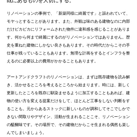
既にあるものを大切にする。
リノベーションの事例で、「新築同様に綺麗です」と謳われていて、
モヤっとすることがあります。また、外観は味のある建物なのに内部
だけピカピカにリフォームされた物件に違和感を感じることがありま
す。何から何まで綺麗にするのがリノベーションではありません。歴
史を重ねた建物にしかない良さもあります。その時代だからこその手
仕事が残っていることもあります。無理な計画をするとインフラを整
えるのに必要以上の費用がかかることもあります。
アートアンドクラフトのリノベーションは、まずは既存建物を読み解
き、活かせるところを考えるところから始まります。時には、新しく
更新したところを既存に馴染ませるように加工することもあれば、建
物の使い方を変える提案だけをして、ほとんど工事をしない判断をす
ることも。元からあるストックに新しいものが調和してそこでしかで
きない間取りやデザイン、活動が生まれることこそ、リノベーション
の醍醐味です。その場所で、その建物だからこそ生まれる偶然も楽し
んでしまいましょう。