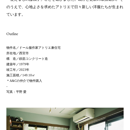
のうえで、心地よさを求めたアトリエで日々新しい洋服たちが生まれ
ています。
Outline
物件名／
ドール服作家アトリエ兼住宅
所在地／
西宮市
構 造／
鉄筋コンクリート造
建築年／
1979年
竣工年／
2023年
施工面積／
149.10㎡
＊A&Cの仲介で物件購入
写真：
平野 愛