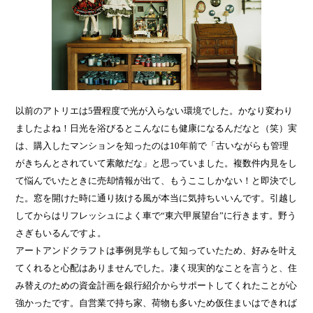
以前のアトリエは5畳程度で光が入らない環境でした。かなり変わり
ましたよね！日光を浴びるとこんなにも健康になるんだなと（笑）実
は、購入したマンションを知ったのは10年前で「古いながらも管理
がきちんとされていて素敵だな」と思っていました。複数件内見をし
て悩んでいたときに売却情報が出て、もうここしかない！と即決でし
た。窓を開けた時に通り抜ける風が本当に気持ちいいんです。引越し
してからはリフレッシュによく車で“東六甲展望台”に行きます。野う
さぎもいるんですよ。
アートアンドクラフトは事例見学もして知っていたため、好みを叶え
てくれると心配はありませんでした。凄く現実的なことを言うと、住
み替えのための資金計画を銀行紹介からサポートしてくれたことが心
強かったです。自営業で持ち家、荷物も多いため仮住まいはできれば