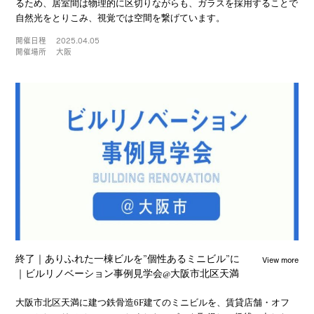
るため、居室間は物理的に区切りながらも、ガラスを採用することで
自然光をとりこみ、視覚では空間を繋げています。
開催日程
2025.04.05
開催場所
大阪
View more
終了｜ありふれた一棟ビルを”個性あるミニビル”に
｜ビルリノベーション事例見学会@大阪市北区天満
大阪市北区天満に建つ鉄骨造6F建てのミニビルを、賃貸店舗・オフ