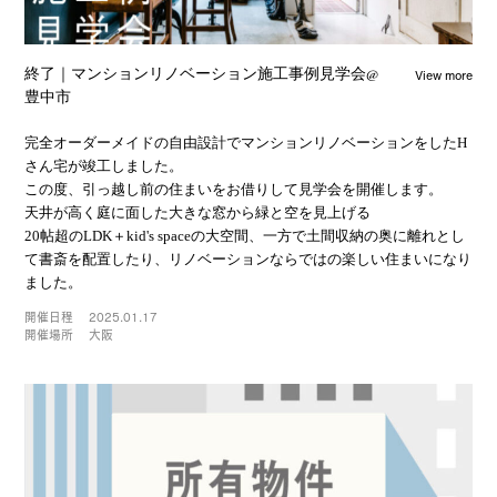
View more
終了｜マンションリノベーション施工事例見学会@
豊中市
完全オーダーメイドの自由設計でマンションリノベーションをしたH
さん宅が竣工しました。
この度、引っ越し前の住まいをお借りして見学会を開催します。
天井が高く庭に面した大きな窓から緑と空を見上げる
20帖超のLDK＋kid's spaceの大空間、一方で土間収納の奥に離れとし
て書斎を配置したり、リノベーションならではの楽しい住まいになり
ました。
開催日程
2025.01.17
開催場所
大阪