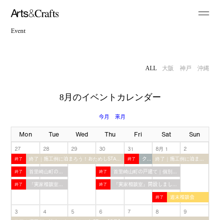
Event
ALL
大阪
神戸
沖縄
8月のイベントカレンダー
今月
来月
Mon
Tue
Wed
Thu
Fri
Sat
Sun
27
28
29
30
31
8月 1
2
終了｜施工例に泊まろう！おためしSTAY【6月・7月】
クロストーク｜古い家に住みたい！空き家をリノベーションした人たちの暮らし
終了｜施工例に泊まろう！おためしSTAY【8月】
首里崎山町の戸建て｜個別内覧受付中！
首里崎山町の戸建て｜個別内覧受付中！
『実家相談室』開設しました！
『実家相談室』開設しました！
週末相談会
3
4
5
6
7
8
9