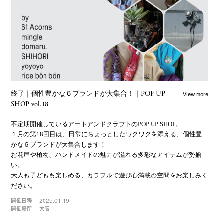
View more
終了｜個性豊かな６ブランドが大集合！｜POP UP
SHOP vol.18
不定期開催しているアートアンドクラフトのPOP UP SHOP。
１月の第18回目は、日常にちょっとしたワクワクを添える、個性豊
かな６ブランドが大集合します！
お花屋や植物、ハンドメイドの魅力が溢れる多彩なアイテムが勢揃
い。
大人も子どもも楽しめる、カラフルで遊び心満載の空間をお楽しみく
ださい。
開催日程
2025.01.19
開催場所
大阪