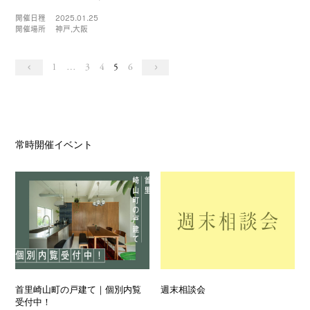
開催日程
2025.01.25
開催場所
神戸,大阪
«
»
1
…
3
4
5
6
常時開催イベント
首里崎山町の戸建て｜個別内覧
週末相談会
受付中！