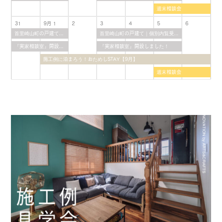
週末相談会
31
9月 1
2
3
4
5
6
首里崎山町の戸建て｜個別内覧受付中！
首里崎山町の戸建て｜個別内覧受付中！
『実家相談室』開設しました！
『実家相談室』開設しました！
施工例に泊まろう！おためしSTAY【9月】
週末相談会