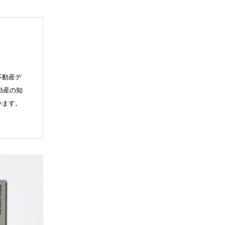
不動産デ
動産の知
います。