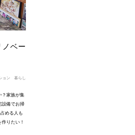
リノベー
ション
暮らし
か？家族が集
宅設備でお掃
を占める人も
を作りたい！