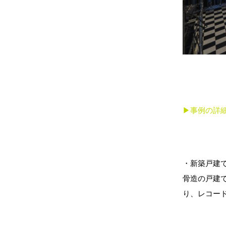
▶︎事例の詳
・新築戸建
骨造の戸建
り、レコー