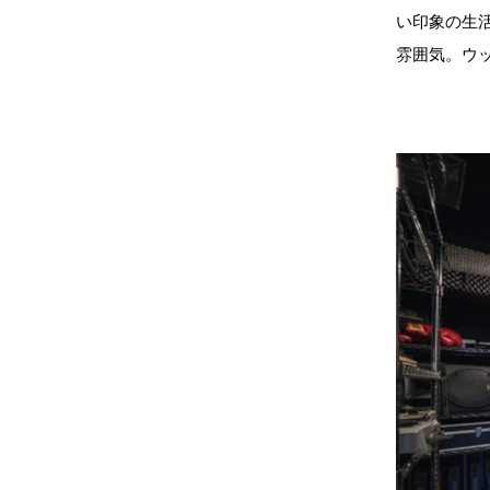
い印象の生
雰囲気。ウ