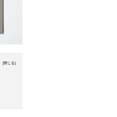
[
閉じる
]