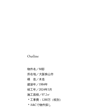
Outline
物件名／
M邸
所在地／
大阪狭山市
構 造／
木造
建築年／
1984年
竣工年／
2024年3月
施工面積／
97.2㎡
＊工事費：1280万（税別）
＊A&Cで物件探し