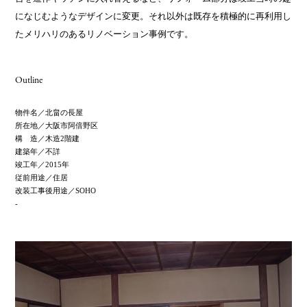
になじむようなデザインに変更。それ以外は既存を積極的に再利用し
たメリハリのあるリノベーション事例です。
Outline
物件名／
北畠の長屋
所在地／
大阪市阿倍野区
構 造／
木造2階建
建築年／
不詳
竣工年／
2015年
従前用途／住居
改装工事後用途／SOHO