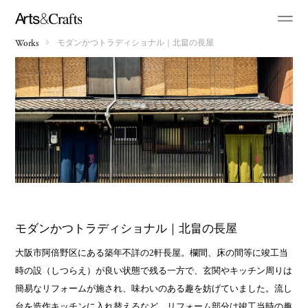
モダンかつトラディショナル｜北畠の長屋
Works
モダンかつトラディショナル｜北畠の長屋
大阪市阿倍野区にある築年不詳の2軒長屋。欄間、床の間等に竣工当
時の設（しつらえ）が良い状態で残る一方で、玄関やキッチン周りは
簡易なリフォームが施され、味わいのある趣を妨げていました。流し
台を造作キッチンに入れ替えるなど、リフォーム部分は竣工当時の趣