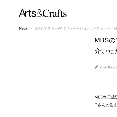
MBSの”住人十色”でリノベーションした住まいをご
News
MBS
介いた
2026.06.20
MBS毎日放
Oさんの住