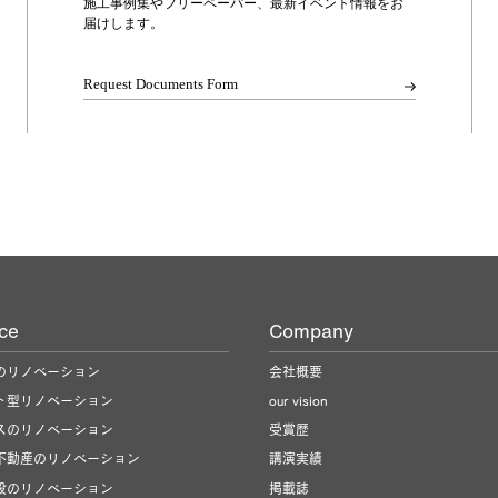
施工事例集やフリーペーパー、最新イベント情報をお
届けします。
Request Documents Form
ice
Company
のリノベーション
会社概要
ト型リノベーション
our vision
スのリノベーション
受賞歴
不動産のリノベーション
講演実績
設のリノベーション
掲載誌