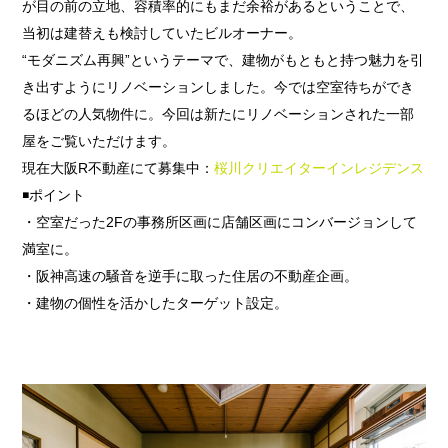
が目の前の立地、容積率的にもまだ余裕があるということで、
当初は建替えも検討していたビルオーナー。
“モダニズム再興”というテーマで、建物がもともと持つ魅力を引
き出すようにリノベーションしました。今では空室待ちができ
るほどの人気物件に。今回は新たにリノベーションされた一部
屋をご覧いただけます。
現在大阪R不動産にて募集中：
桜川クリエイターインレジデンス
◾️ポイント
・空室だった2Fの事務所区画に店舗区画にコンバージョンして
満室に。
・阪神高速の騒音を逆手に取った住居の不動産企画。
・建物の個性を活かしたターゲット設定。