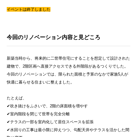
イベントは終了しました
今回のリノベーション内容と見どころ
新築当時から、将来的に二世帯住宅にすることを想定して設計された
建物で、2階区画へ直接アクセスできる外階段があるつくりでした。
今回のリノベーションでは、限られた面積と予算のなかで家族5人が
快適に暮らせる住まいに整えました。
たとえば、
✔︎吹き抜けをふさいで、2階の床面積を増やす
✔︎室内階段を閉じて世帯を完全分離
✔︎テラスの一部を室内化して居住スペースを拡張
✔︎水回りの工事は最小限に抑えつつ、勾配天井やテラスを活かした間